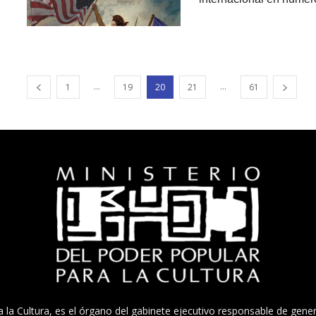
...
...
1
19
20
21
61
a la Cultura, es el órgano del gabinete ejecutivo responsable de gener