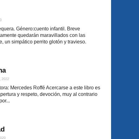
0
uera. Género:cuento infantil. Breve
ramente quedarán maravillados con las
, un simpático perrito glotón y travieso.
na
, 2022
ra: Mercedes Roffé Acercarse a este libro es
ertura y respeto, devoción, muy al contrario
or...
ad
2020