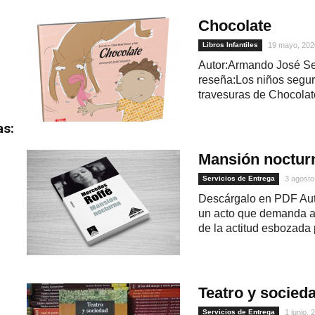
Chocolate
Libros Infantiles
19 mayo, 202
Autor:Armando José Seq
reseña:Los niños segu
travesuras de Chocolate
as:
Mansión noctur
Servicios de Entrega
3 agosto
Descárgalo en PDF Auto
un acto que demanda ap
de la actitud esbozada p
Teatro y socied
Servicios de Entrega
1 junio, 