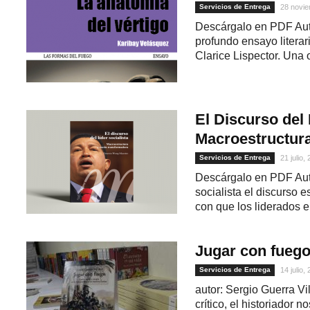
Servicios de Entrega
28 novie
Descárgalo en PDF Aut
profundo ensayo literari
Clarice Lispector. Una 
El Discurso del 
Macroestructur
Servicios de Entrega
21 julio,
1
Descárgalo en PDF Aut
socialista el discurso 
con que los liderados 
Jugar con fueg
Servicios de Entrega
14 julio,
autor: Sergio Guerra Vi
crítico, el historiador 