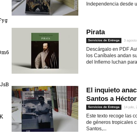
Independencia desde u
Fyg
Pirata
Servicios de Entrega
3 agosto
Descárgalo en PDF Auto
Dm6
los Caníbales andan sue
del Infierno luchan para.
JsB
El inquieto ana
Santos a Héctor
Servicios de Entrega
14 julio,
uK
Este texto recoge las c
de géneros tropicales c
Santos,...