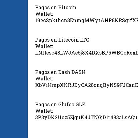
Pagos en Bitcoin
Wallet:
19ecSpkthcn8EnmgMWytAHP8KRSgifX
Pagos en Litecoin LTC
Wallet:
LNHesc48LWJAe5j8X4DXsBP5WBGcRex
Pagos en Dash DASH
Wallet:
XbViHmpXKRJDyCA28cnqByNS9FJCanE
Pagos en Glufco GLF
Wallet:
3P3yDK2Ucz5ZjquK4JTNGjD1r483aLsAQ