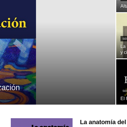
Alt
SE
La 
y c
zación
SE
El 
La anatomía del 