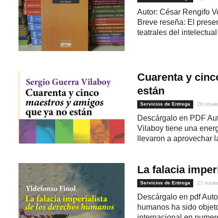
Autor: César Rengifo 
Breve reseña: El prese
teatrales del intelectu
Cuarenta y cinc
están
Servicios de Entrega
29 novie
Descárgalo en PDF Aut
Vilaboy tiene una energ
llevaron a aprovechar l
La falacia impe
Servicios de Entrega
27 novie
Descárgalo en pdf Auto
humanos ha sido objeto
internacional en numer