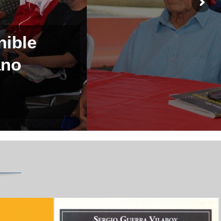
nible
ano