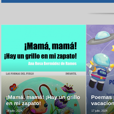
¡Mamá, mamá! ¡Hay un grillo
Poemas p
en mi zapato!
vacacio
18 julio, 2024
17 julio, 2024