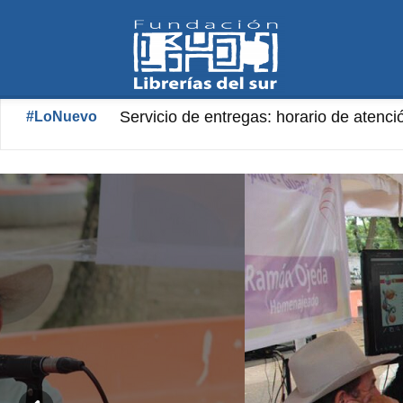
Fundación
Librería «Aníbal Nazoa» Horario de ate
#LoNuevo
Librerías
del
Sur