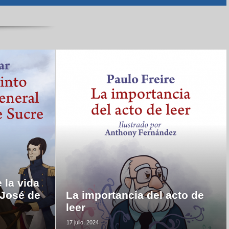
 la vida
 José de
La importancia del acto de
leer
17 julio, 2024