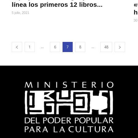
línea los primeros 12 libros...
«
h
5 julio, 2021
30
...
...
1
6
7
8
48