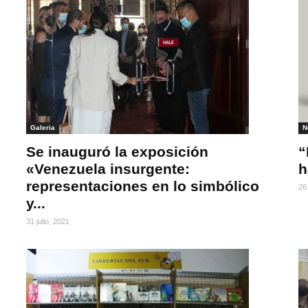
Galeria
N
Se inauguró la exposición
“
«Venezuela insurgente:
h
representaciones en lo simbólico
26 
y...
31 julio, 2021