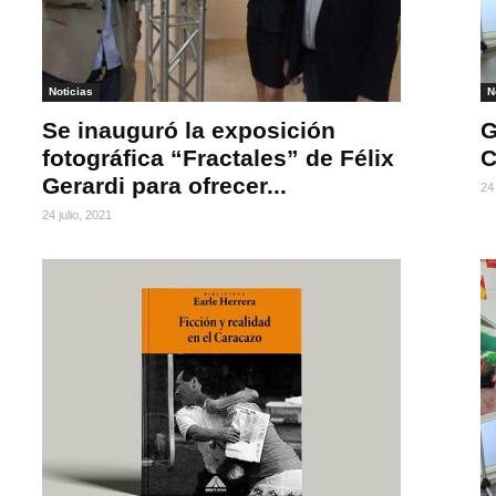
Noticias
N
Se inauguró la exposición
G
fotográfica “Fractales” de Félix
C
Gerardi para ofrecer...
24 
24 julio, 2021