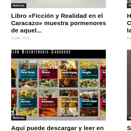
Noticias
N
Libro «Ficción y Realidad en el
H
Caracazo» muestra pormenores
C
de aquel...
l
11 julio, 2021
9 j
Noticias
N
Aquí puede descargar y leer en
S