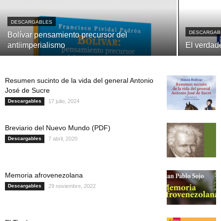
DESCARGABLES
DESCARGAB
Bolívar pensamiento precursor del
antiimperialismo
El verdad
Resumen sucinto de la vida del general Antonio
José de Sucre
Descargables
17 julio, 2024
Breviario del Nuevo Mundo (PDF)
Descargables
7 abril, 2020
Memoria afrovenezolana
Descargables
29 noviembre, 2022