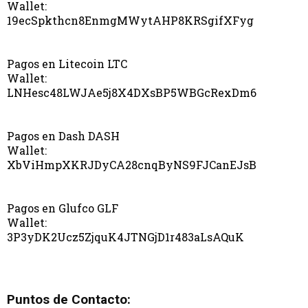
Wallet:
19ecSpkthcn8EnmgMWytAHP8KRSgifXFyg
Pagos en Litecoin LTC
Wallet:
LNHesc48LWJAe5j8X4DXsBP5WBGcRexDm6
Pagos en Dash DASH
Wallet:
XbViHmpXKRJDyCA28cnqByNS9FJCanEJsB
Pagos en Glufco GLF
Wallet:
3P3yDK2Ucz5ZjquK4JTNGjD1r483aLsAQuK
Puntos de Contacto: