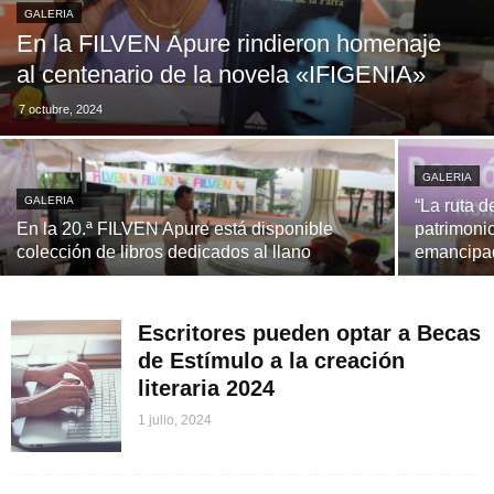
GALERIA
En la FILVEN Apure rindieron homenaje
al centenario de la novela «IFIGENIA»
7 octubre, 2024
GALERIA
GALERIA
“La ruta d
En la 20.ª FILVEN Apure está disponible
patrimonio
colección de libros dedicados al llano
emancipa
Escritores pueden optar a Becas
de Estímulo a la creación
literaria 2024
1 julio, 2024