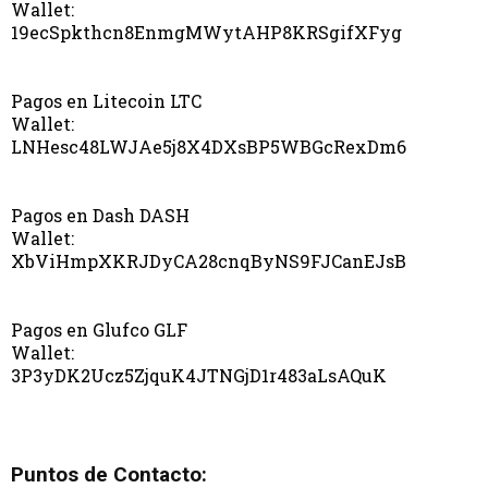
Wallet:
19ecSpkthcn8EnmgMWytAHP8KRSgifXFyg
Pagos en Litecoin LTC
Wallet:
LNHesc48LWJAe5j8X4DXsBP5WBGcRexDm6
Pagos en Dash DASH
Wallet:
XbViHmpXKRJDyCA28cnqByNS9FJCanEJsB
Pagos en Glufco GLF
Wallet:
3P3yDK2Ucz5ZjquK4JTNGjD1r483aLsAQuK
Puntos de Contacto: