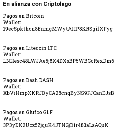
En alianza con Criptolago
Pagos en Bitcoin
Wallet:
19ecSpkthcn8EnmgMWytAHP8KRSgifXFyg
Pagos en Litecoin LTC
Wallet:
LNHesc48LWJAe5j8X4DXsBP5WBGcRexDm6
Pagos en Dash DASH
Wallet:
XbViHmpXKRJDyCA28cnqByNS9FJCanEJsB
Pagos en Glufco GLF
Wallet:
3P3yDK2Ucz5ZjquK4JTNGjD1r483aLsAQuK