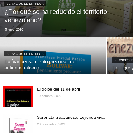
SERVICIOS DE ENTREGA
¿Por qué se ha reducido el territorio
venezolano?
5 junio, 2020
SERVICIOS DE ENTREGA
SERVICIOS 
Bolívar pensamiento precursor del
antiimperialismo
Tío Tigre
El golpe del 11 de abril
10 octubre, 2022
Serenata Guayanesa. Leyenda viva
23 noviembre, 2021