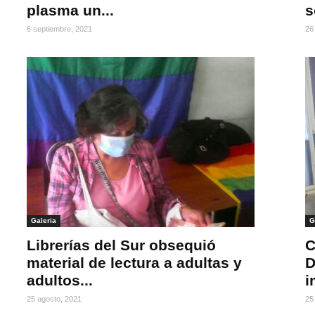
plasma un...
s
6 septiembre, 2021
26
Galeria
G
Librerías del Sur obsequió
C
material de lectura a adultas y
D
adultos...
i
25 agosto, 2021
25