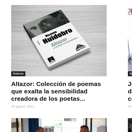
Galeria
G
Altazor: Colección de poemas
J
que exalta la sensibilidad
d
creadora de los poetas...
c
24 agosto, 2021
15