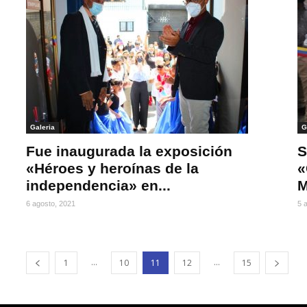
Galeria
G
Fue inaugurada la exposición
S
«Héroes y heroínas de la
«
independencia» en...
M
6 agosto, 2021
5 
...
...
1
10
11
12
15