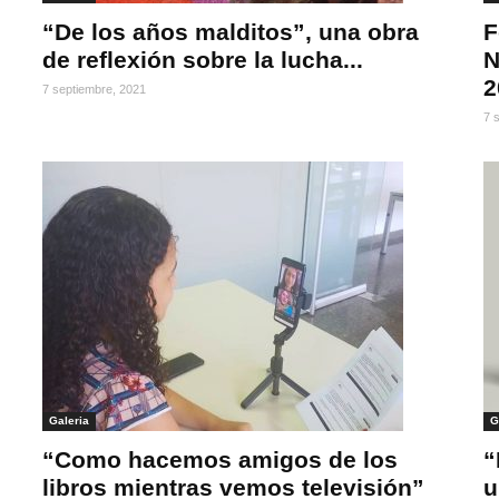
“De los años malditos”, una obra
F
de reflexión sobre la lucha...
N
2
7 septiembre, 2021
7 
Galeria
G
“Como hacemos amigos de los
“
libros mientras vemos televisión”
u