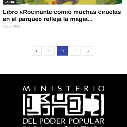
Galeria
Libro «Rocinante comió muchas ciruelas
en el parque» refleja la magia...
6 junio, 2022
30
31
32