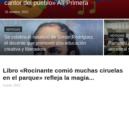
cantor del pueblo» Alí Primera
31 octubre, 2021
NOTICIAS
NOTICIAS
Se celebra el natalicio de Simón Rodríguez,
el docente que promovió una educación
Parranda 
creativa y liberadora
ancestral 
Libro «Rocinante comió muchas ciruelas
en el parque» refleja la magia...
6 junio, 2022