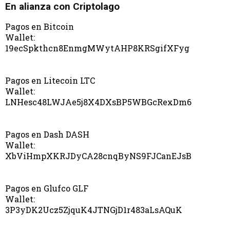
En alianza con Criptolago
Pagos en Bitcoin
Wallet:
19ecSpkthcn8EnmgMWytAHP8KRSgifXFyg
Pagos en Litecoin LTC
Wallet:
LNHesc48LWJAe5j8X4DXsBP5WBGcRexDm6
Pagos en Dash DASH
Wallet:
XbViHmpXKRJDyCA28cnqByNS9FJCanEJsB
Pagos en Glufco GLF
Wallet:
3P3yDK2Ucz5ZjquK4JTNGjD1r483aLsAQuK