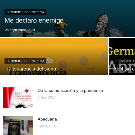
SERVICIOS DE ENTREGA
Me declaro enemigo
24 septiembre, 2024
SERVICIOS DE ENTREGA
SERVICIOS 
Transparencia del signo
Abril sin 
De la comunicación y la pandemia
3 abril, 2023
Apacuana
5 junio, 2020