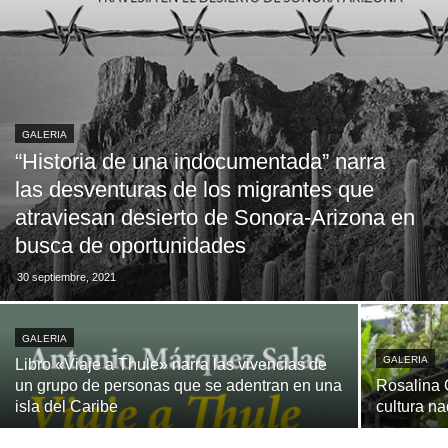
GALERIA
“Historia de una indocumentada” narra
las desventuras de los migrantes que
atraviesan desierto de Sonora-Arizona en
busca de oportunidades
30 septiembre, 2021
GALERIA
GALERIA
Libro «Viaje a Thule» narra las vivencias de
un grupo de personas que se adentran en una
Rosalina 
isla del Caribe
cultura na