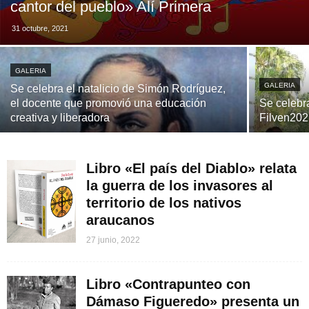
cantor del pueblo» Alí Primera
31 octubre, 2021
GALERIA
GALERIA
Se celebra el natalicio de Simón Rodríguez,
el docente que promovió una educación
Se celebra
creativa y liberadora
Filven20
Libro «El país del Diablo» relata
la guerra de los invasores al
territorio de los nativos
araucanos
27 junio, 2022
Libro «Contrapunteo con
Dámaso Figueredo» presenta un