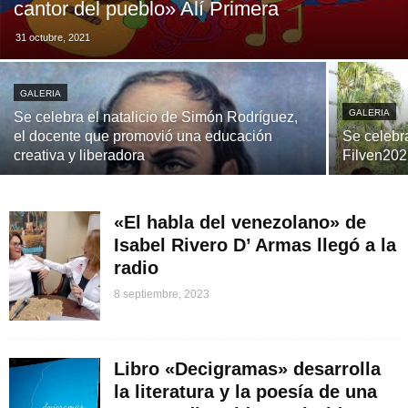
cantor del pueblo» Alí Primera
31 octubre, 2021
GALERIA
GALERIA
Se celebra el natalicio de Simón Rodríguez,
el docente que promovió una educación
Se celebra
creativa y liberadora
Filven20
«El habla del venezolano» de
Isabel Rivero D’ Armas llegó a la
radio
8 septiembre, 2023
Libro «Decigramas» desarrolla
la literatura y la poesía de una