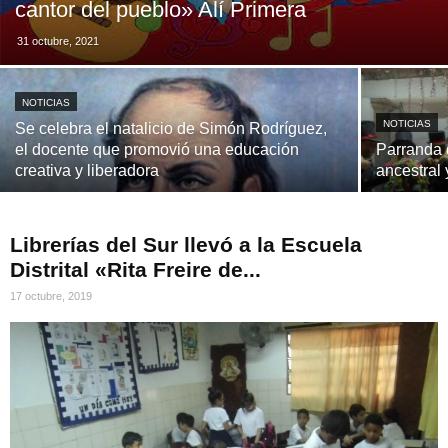
cantor del pueblo» Alí Primera
31 octubre, 2021
NOTICIAS
NOTICIAS
Se celebra el natalicio de Simón Rodríguez,
el docente que promovió una educación
Parranda 
creativa y liberadora
ancestral 
Librerías del Sur llevó a la Escuela
Distrital «Rita Freire de...
17 octubre, 2019