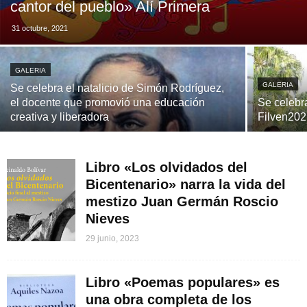
cantor del pueblo» Alí Primera
31 octubre, 2021
GALERIA
GALERIA
Se celebra el natalicio de Simón Rodríguez,
el docente que promovió una educación
Se celebra
creativa y liberadora
Filven20
Libro «Los olvidados del
Bicentenario» narra la vida del
mestizo Juan Germán Roscio
Nieves
29 junio, 2023
Libro «Poemas populares» es
una obra completa de los