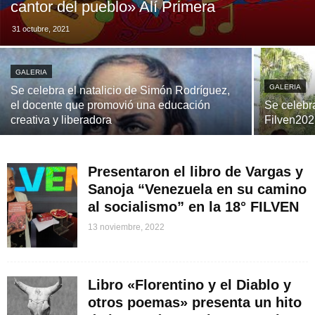
cantor del pueblo» Alí Primera
31 octubre, 2021
GALERIA
GALERIA
Se celebra el natalicio de Simón Rodríguez,
el docente que promovió una educación
Se celebra
creativa y liberadora
Filven20
Presentaron el libro de Vargas y
Sanoja “Venezuela en su camino
al socialismo” en la 18° FILVEN
13 noviembre, 2022
Libro «Florentino y el Diablo y
otros poemas» presenta un hito