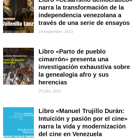
narra la transformación de la
independencia venezolana a
través de una serie de ensayos
19 septiembre, 2023
Libro «Parto de pueblo
cimarrón» presenta una
investigación exhaustiva sobre
la genealogía afro y sus
herencias
25 julio, 2023
Libro «Manuel Trujillo Durán:
Intuición y pasión por el cine»
narra la vida y modernización
del cine en Venezuela