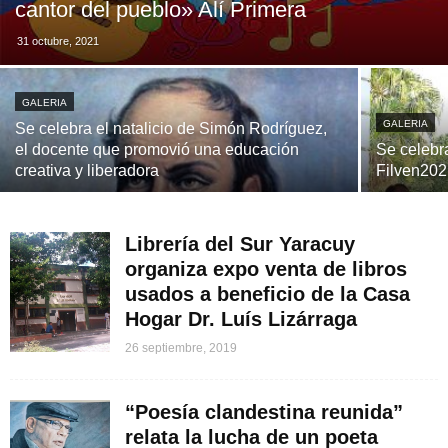
cantor del pueblo» Alí Primera
31 octubre, 2021
GALERIA
GALERIA
Se celebra el natalicio de Simón Rodríguez,
el docente que promovió una educación
Se celebra
creativa y liberadora
Filven20
Librería del Sur Yaracuy
organiza expo venta de libros
usados a beneficio de la Casa
Hogar Dr. Luís Lizárraga
26 septiembre, 2019
“Poesía clandestina reunida”
relata la lucha de un poeta