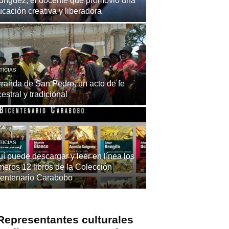
ríguez, el docente que promovió una
cación creativa y liberadora
TICIAS
randa de San Pedro, un acto de fe
estral y tradicional
TICIAS
í puede descargar y leer en línea los
meros 12 libros de la Colección
centenario Carabobo
Representantes culturales