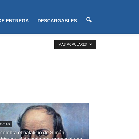
 DE ENTREGA
DESCARGABLES
MÁS POPULARES
TICIAS
celebra el natalicio de Simón