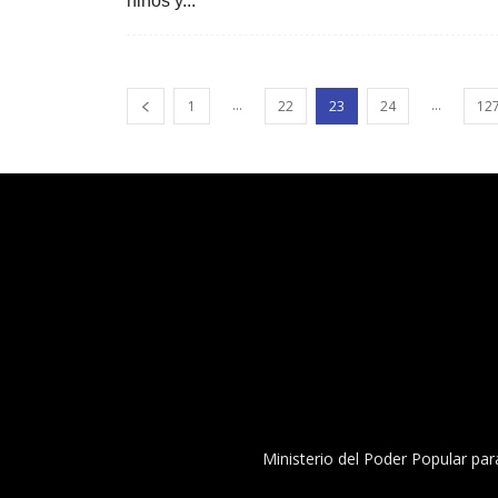
niños y...
...
...
1
22
23
24
12
Ministerio del Poder Popular par