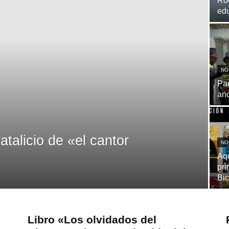
Rod
edu
NO
Par
anc
talicio de «el cantor
NO
Aqu
pri
Bi
Libro «Los olvidados del