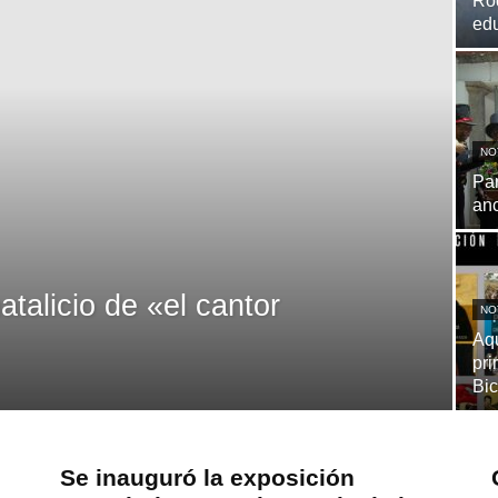
Rod
edu
NO
Par
anc
talicio de «el cantor
NO
Aqu
pri
Bi
Se inauguró la exposición