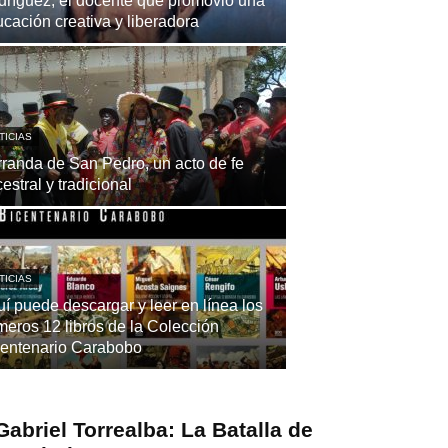
ríguez, el docente que promovió una
cación creativa y liberadora
TICIAS
randa de San Pedro, un acto de fe
estral y tradicional
TICIAS
í puede descargar y leer en línea los
meros 12 libros de la Colección
centenario Carabobo
Gabriel Torrealba: La Batalla de