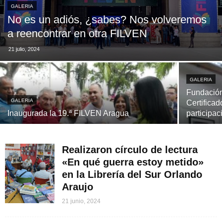
GALERIA
No es un adiós, ¿sabes? Nos volveremos
a reencontrar en otra FILVEN
21 julio, 2024
GALERIA
Fundación
GALERIA
Certificad
Inaugurada la 19.ª FILVEN Aragua
participac
Realizaron círculo de lectura
«En qué guerra estoy metido»
en la Librería del Sur Orlando
Araujo
21 junio, 2024